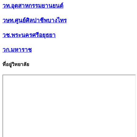
วท.อุตสาหกรรมยานยนต์
วษท.ศูนย์ศิลปาชีพบางไทร
วช.พระนครศรีอยุธยา
วก.มหาราช
ที่อยู่วิทยาลัย