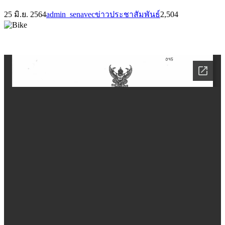
25 มิ.ย. 2564
admin_senavec
ข่าวประชาสัมพันธ์
2,504