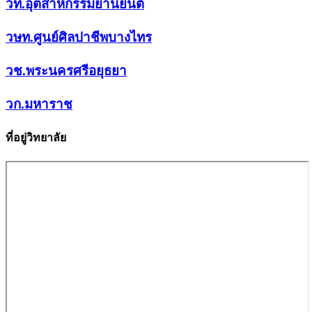
วท.อุตสาหกรรมยานยนต์
วษท.ศูนย์ศิลปาชีพบางไทร
วช.พระนครศรีอยุธยา
วก.มหาราช
ที่อยู่วิทยาลัย