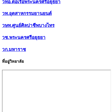
วทอ.ต่อเรือพระนครศรีอยุธยา
วท.อุตสาหกรรมยานยนต์
วษท.ศูนย์ศิลปาชีพบางไทร
วช.พระนครศรีอยุธยา
วก.มหาราช
ที่อยู่วิทยาลัย