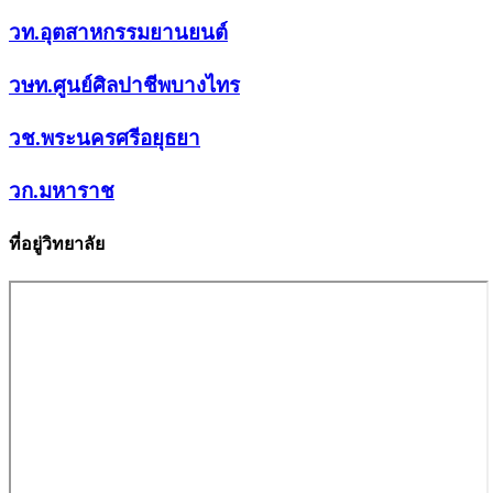
วท.อุตสาหกรรมยานยนต์
วษท.ศูนย์ศิลปาชีพบางไทร
วช.พระนครศรีอยุธยา
วก.มหาราช
ที่อยู่วิทยาลัย