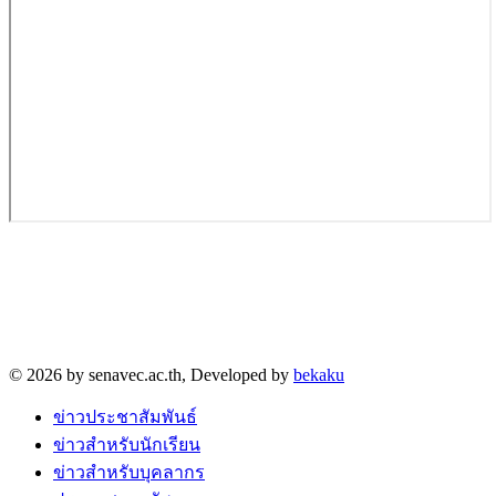
วิทยาลัยการอาชีพเสนา
68 หมู่ 4 ตำบลบ้านแถว อำเภอเสนา จังหวัดพระนครศรีอยุธยา
13110
โทร. 035-930-635
© 2026 by senavec.ac.th, Developed by
bekaku
ข่าวประชาสัมพันธ์
ข่าวสำหรับนักเรียน
ข่าวสำหรับบุคลากร