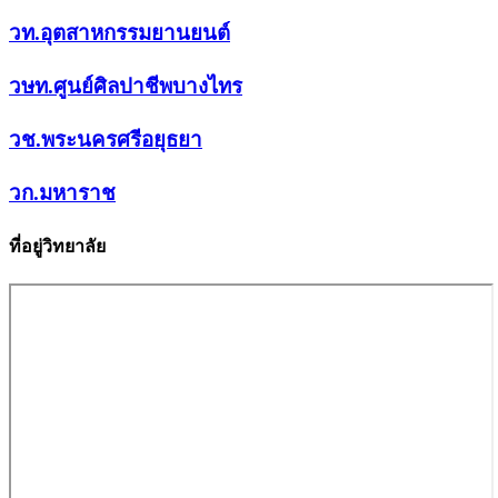
วท.อุตสาหกรรมยานยนต์
วษท.ศูนย์ศิลปาชีพบางไทร
วช.พระนครศรีอยุธยา
วก.มหาราช
ที่อยู่วิทยาลัย